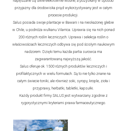
napędzane są dwie elektrownie wodne, a pozyskany w sposób
przyjazny dla środowiska prąd wykorzystywany jest w całym
procesie produkcji.
Salus posiada swoje plantacje w Bawarii i na nieskażonej glebie
w Chile, u podnóża wulkanu Vilarrica. Uprawia się na nich ponad
200 różnych roślin leczniczych. Uprawa i selekcja roślin o
właściwościach leczniczych odbywa się pod ścisłym naukowym
nadzorem. Dzięki temu każda partia surowca ma
zagwarantowaną najwyższą jakość.
Salus oferuje ok. 1500 różnych produktów leczniczych i
profilaktycznych w wielu formułach. Są to nie tylko znane na
całym świecie toniki, ale również soki, syropy, krople, zioła i
przyprawy, herbatki, tabletki, kapsułki.
Każdy produkt firmy SALUS jest wytwarzany zgodnie z
rygorystycznymi kryteriami prawa farmaceutycznego.