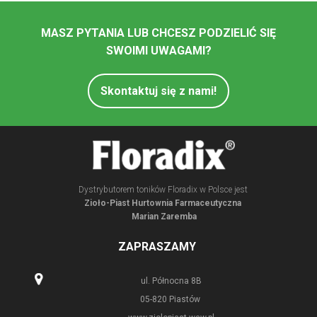
MASZ PYTANIA LUB CHCESZ PODZIELIĆ SIĘ
SWOIMI UWAGAMI?
Skontaktuj się z nami!
Dystrybutorem toników Floradix w Polsce jest
Zioło-Piast Hurtownia Farmaceutyczna
Marian Zaremba
ZAPRASZAMY
ul. Północna 8B
05-820 Piastów