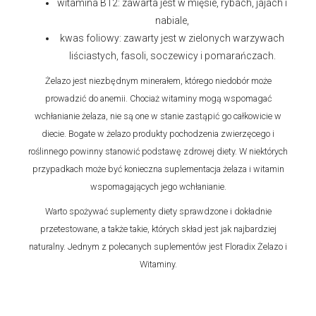
witamina B12: zawarta jest w mięsie, rybach, jajach i
nabiale,
kwas foliowy: zawarty jest w zielonych warzywach
liściastych, fasoli, soczewicy i pomarańczach.
Żelazo jest niezbędnym minerałem, którego niedobór może
prowadzić do anemii. Chociaż witaminy mogą wspomagać
wchłanianie żelaza, nie są one w stanie zastąpić go całkowicie w
diecie. Bogate w żelazo produkty pochodzenia zwierzęcego i
roślinnego powinny stanowić podstawę zdrowej diety. W niektórych
przypadkach może być konieczna suplementacja żelaza i witamin
wspomagających jego wchłanianie.
Warto spożywać suplementy diety sprawdzone i dokładnie
przetestowane, a także takie, których skład jest jak najbardziej
naturalny. Jednym z polecanych suplementów jest Floradix Żelazo i
Witaminy.