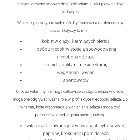
łącząca zarówno odpowiednią ilość witamin, jak i pierwiastków
śladowych.
W niektórych przypadkach może być konieczna suplementacja
żelaza. Dotyczy to m.in.:
kobiet w ciąży i karmiących piersią,
osób z niedokrwistością spowodowaną
niedoborem żelaza,
kobiet z obfitymi miesiączkami,
wegetarian i wegan,
sportowców.
Chociaż witaminy nie mogą całkowicie zastąpić żelaza w diecie,
mogą one odgrywać ważną rolę w profilaktyce niedoboru żelaza. Do
witamin, które wspomagają wchłanianie żelaza i mogą być
pomocne w zapobieganiu anemii, należą:
witamina C: zawarta jest w owocach cytrusowych,
papryce, brokułach i pomidorach,