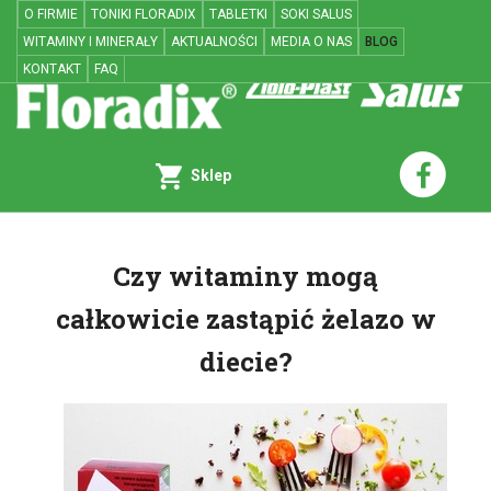
O FIRMIE
TONIKI FLORADIX
TABLETKI
SOKI SALUS
WITAMINY I MINERAŁY
AKTUALNOŚCI
MEDIA O NAS
BLOG
KONTAKT
FAQ
Sklep
Czy witaminy mogą
całkowicie zastąpić żelazo w
diecie?