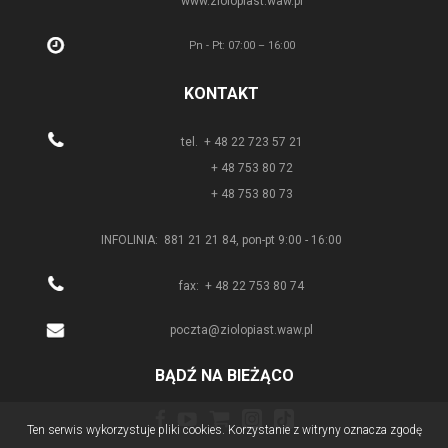
www.ziolopiast.waw.pl
Pn - Pt: 07:00 – 16:00
KONTAKT
tel. + 48 22 723 57 21
+ 48 753 80 72
+ 48 753 80 73
INFOLINIA: 881 21 21 84, pon-pt 9:00 - 16:00
fax: + 48 22 753 80 74
poczta@ziolopiast.waw.pl
BĄDŹ NA BIEŻĄCO
Ten serwis wykorzystuje pliki cookies. Korzystanie z witryny oznacza zgodę