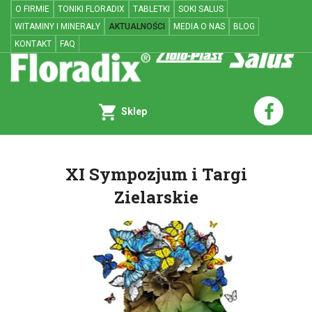
O FIRMIE
TONIKI FLORADIX
TABLETKI
SOKI SALUS
WITAMINY I MINERAŁY
AKTUALNOŚCI
MEDIA O NAS
BLOG
KONTAKT
FAQ
Sklep
XI Sympozjum i Targi
Zielarskie