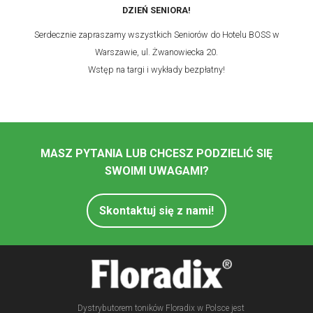
DZIEŃ SENIORA!
Serdecznie zapraszamy wszystkich Seniorów do Hotelu BOSS w
Warszawie, ul. Żwanowiecka 20.
Wstęp na targi i wykłady bezpłatny!
MASZ PYTANIA LUB CHCESZ PODZIELIĆ SIĘ
SWOIMI UWAGAMI?
Skontaktuj się z nami!
Dystrybutorem toników Floradix w Polsce jest